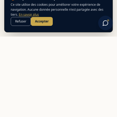
Ce site utilise des cookies pour améliorer votre expérience de
navigation. Aucune donnée personnelle n'est partagée avec des
tiers.
En savoir plus
Refuser
Accepter
Best
In
Corsica
Le guide de référence des meilleurs partenaires locaux en
Corse. Découvrez des adresses authentiques et des offres
exclusives.
NAVIGATION
Nos adresses
Préparer mon voyage