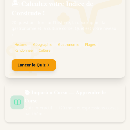
🏝️ Calculez votre Indice de
Corsitude !
20 questions fun sur l'histoire, la géographie, la
gastronomie et la culture corse. Quel est votre niveau
?
Histoire
Géographie
Gastronomie
Plages
Randonnée
Culture
Lancer le Quiz
📚 Imparà u Corsu — Apprendre le
Corse
Quiz interactif : +120 mots et expressions corses
par thème