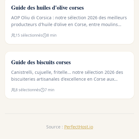
🫒 HUILE D'OLIVE
Guide des huiles d'olive corses
AOP Oliu di Corsica : notre sélection 2026 des meilleurs
producteurs d'huile d'olive en Corse, entre moulins
ancestraux et domaines bio d'exception.
15
sélectionnés
8 min
🍪 BISCUITS
Guide des biscuits corses
Canistrelli, cujuelle, fritelle... notre sélection 2026 des
biscuiteries artisanales d'excellence en Corse aux
recettes ancestrales.
8
sélectionnés
7 min
Source :
PerfectHost.io