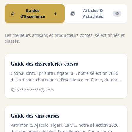
Guides
Articles &
6
45
d'Excellence
Actualités
Les meilleurs artisans et producteurs corses, sélectionnés et
classés.
🐷 CHARCUTERIE
Guide des charcuteries corses
Coppa, lonzu, prisuttu, figatellu... notre sélection 2026
des artisans charcutiers d'excellence en Corse, du porc
nustrale élevé en liberté.
16
sélectionnés
8 min
🍷 VIN
Guide des vins corses
Patrimonio, Ajaccio, Figari, Calvi... notre sélection 2026
des domaines viticoles d'excellence en Corse, entre