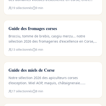
cépages endémiques et terroirs d'exception.
19
sélectionnés
9 min
🧀 FROMAGE
Guide des fromages corses
Brocciu, tomme de brebis, casgiu merzu... notre
sélection 2026 des fromageries d'excellence en Corse,
entre tradition pastorale et savoir-faire ancestral.
13
sélectionnés
6 min
🍯 MIEL
Guide des miels de Corse
Notre sélection 2026 des apiculteurs corses
d'exception. Miel AOP, maquis, châtaigneraie...
découvrez les artisans d'exception de l'île de beauté.
17
sélectionnés
8 min