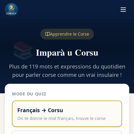
🏝️
Apprendre le Corse
📚
Imparà u Corsu
Plus de
119
mots et expressions du quotidien
pour parler corse comme un vrai insulaire !
MODE DU QUIZ
Français → Corsu
On te donne le mot français, trouve le corse