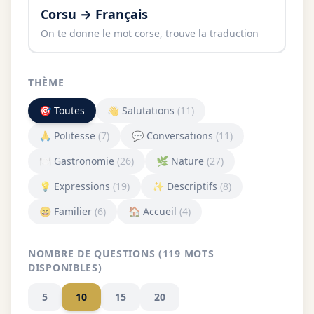
Corsu → Français
On te donne le mot corse, trouve la traduction
THÈME
🎯
Toutes
👋
Salutations
(
11
)
🙏
Politesse
(
7
)
💬
Conversations
(
11
)
🍽️
Gastronomie
(
26
)
🌿
Nature
(
27
)
💡
Expressions
(
19
)
✨
Descriptifs
(
8
)
😄
Familier
(
6
)
🏠
Accueil
(
4
)
NOMBRE DE QUESTIONS (
119
MOTS
DISPONIBLES)
5
10
15
20