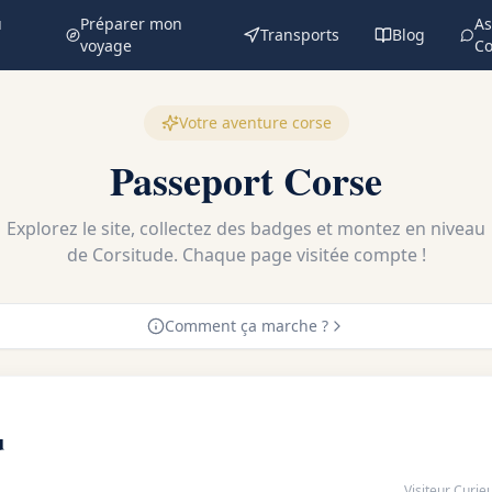
u
Préparer mon
As
Transports
Blog
voyage
Co
Votre aventure corse
Passeport Corse
Explorez le site, collectez des badges et montez en niveau
de Corsitude. Chaque page visitée compte !
Comment ça marche ?
u
Visiteur Curie