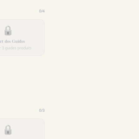
0
/
4
🔒
rt des Guides
 3 guides produits
0
/
3
🔒