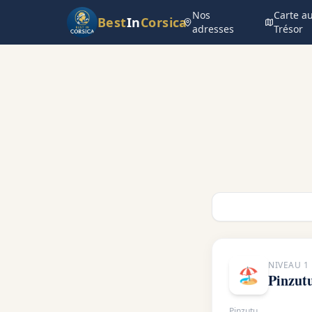
Nos
Carte a
Best
In
Corsica
adresses
Trésor
NIVEAU
1
🏖️
Pinzut
Pinzutu