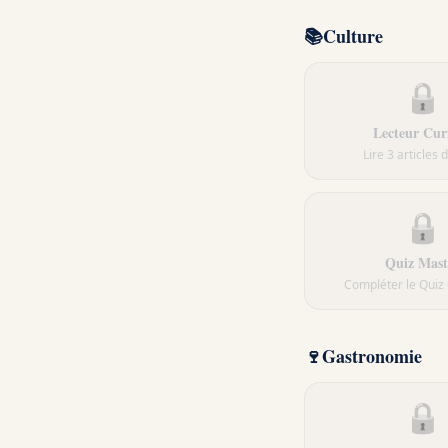
📚
Culture
🔒
Lecteur Cur
Lire 3 articles 
🔒
Quiz Mast
Compléter le Quiz
🍷
Gastronomie
🔒