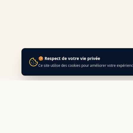
🍪 Respect de votre vie privée
Ce site utilise des cookies pour améliorer votre expérien
Best
In
Corsica
NAVIG
Nos adr
Le guide de référence des meilleurs
Prépare
partenaires locaux en Corse.
Découvrez des adresses authentiques
Compara