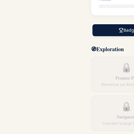
Badg
🧭
Exploration
🔒
Premier P
Bienvenue sur Best
🔒
Navigate
Consulter la page 