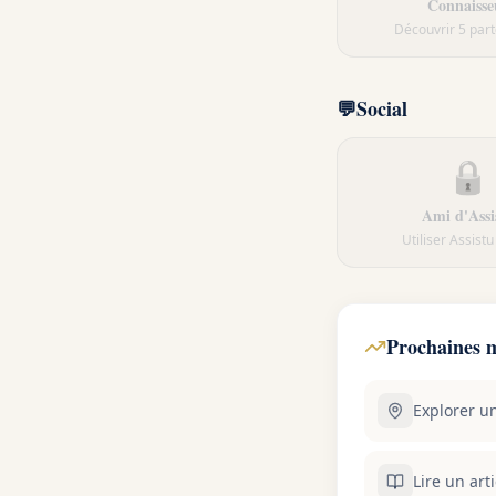
Connaisse
Découvrir 5 par
💬
Social
🔒
Ami d'Assi
Utiliser Assist
Prochaines m
Explorer un
Lire un arti