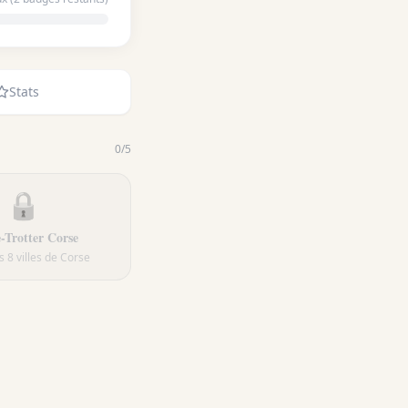
Stats
0
/
5
🔒
-Trotter Corse
es 8 villes de Corse