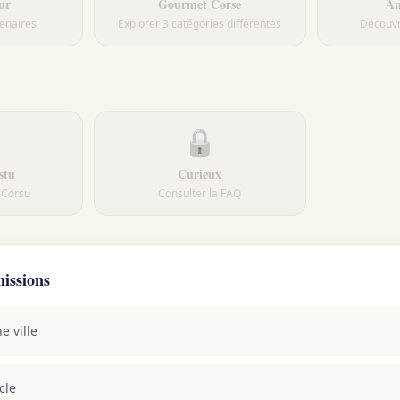
ur
Gourmet Corse
Am
tenaires
Explorer 3 catégories différentes
Découvr
🔒
stu
Curieux
u Corsu
Consulter la FAQ
issions
e ville
cle