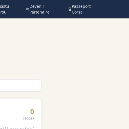
sistu
Devenir
Passeport
rsu
Partenaire
Corse
0
badges
ux
(
2
badges restants)