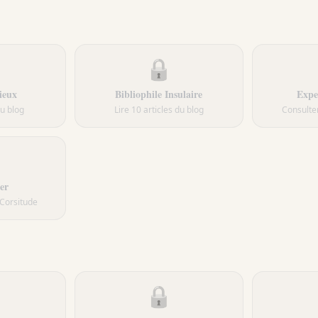
🔒
ieux
Bibliophile Insulaire
Expe
du blog
Lire 10 articles du blog
Consulter
er
 Corsitude
🔒