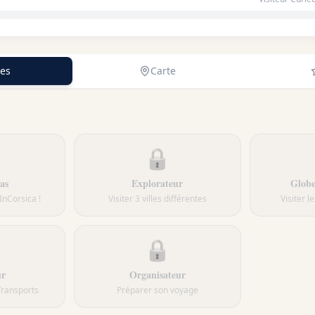
es
Carte
🔒
as
Explorateur
Globe
InCorsica !
Visiter 3 villes différentes
Visiter l
🔒
ur
Organisateur
Transports
Préparer son voyage