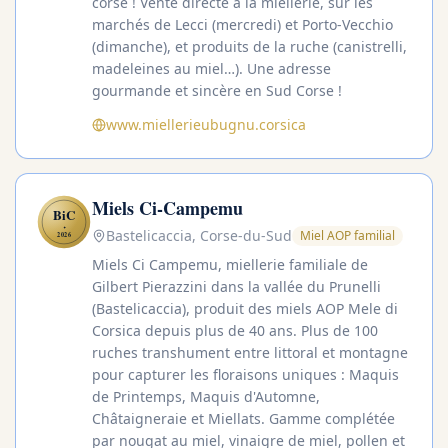
corse ! Vente directe à la miellerie, sur les
marchés de Lecci (mercredi) et Porto-Vecchio
(dimanche), et produits de la ruche (canistrelli,
madeleines au miel…). Une adresse
gourmande et sincère en Sud Corse !
www.miellerieubugnu.corsica
Miels Ci-Campemu
BiC
✦
Bastelicaccia, Corse-du-Sud
Miel AOP familial
2026
Miels Ci Campemu, miellerie familiale de
Gilbert Pierazzini dans la vallée du Prunelli
(Bastelicaccia), produit des miels AOP Mele di
Corsica depuis plus de 40 ans. Plus de 100
ruches transhument entre littoral et montagne
pour capturer les floraisons uniques : Maquis
de Printemps, Maquis d'Automne,
Châtaigneraie et Miellats. Gamme complétée
par nougat au miel, vinaigre de miel, pollen et