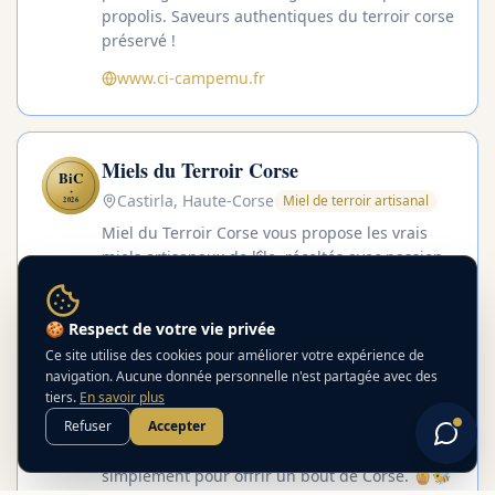
propolis. Saveurs authentiques du terroir corse
préservé !
www.ci-campemu.fr
Miels du Terroir Corse
BiC
✦
Castirla, Haute-Corse
Miel de terroir artisanal
2026
Miel du Terroir Corse vous propose les vrais
miels artisanaux de l’île, récoltés avec passion
par des apiculteurs locaux. Du puissant miel
de châtaignier au délicat miel de maquis, en
🍪 Respect de votre vie privée
passant par l’arbousier, le millefleurs ou le miel
de printemps, chaque pot est un concentré de
Ce site utilise des cookies pour améliorer votre expérience de
navigation. Aucune donnée personnelle n'est partagée avec des
saveurs authentiques du maquis corse.
tiers.
En savoir plus
Produits 100 % naturels, sans aucun ajout,
Refuser
Accepter
issus de ruches installées en pleine nature.
Idéal pour vos petits-déjeuners, vos recettes ou
simplement pour offrir un bout de Corse. 🍯🐝