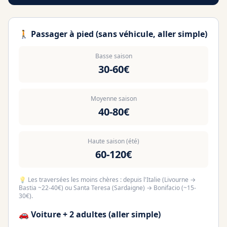
🚶 Passager à pied (sans véhicule, aller simple)
Basse saison
30-60€
Moyenne saison
40-80€
Haute saison (été)
60-120€
💡 Les traversées les moins chères : depuis l'Italie (Livourne →
Bastia ~22-40€) ou Santa Teresa (Sardaigne) → Bonifacio (~15-
30€).
🚗 Voiture + 2 adultes (aller simple)