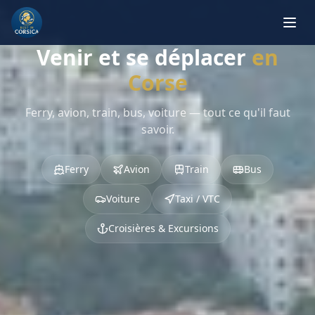
Venir et se déplacer
en
Corse
Ferry, avion, train, bus, voiture — tout ce qu'il faut
savoir.
Ferry
Avion
Train
Bus
Voiture
Taxi / VTC
Croisières & Excursions