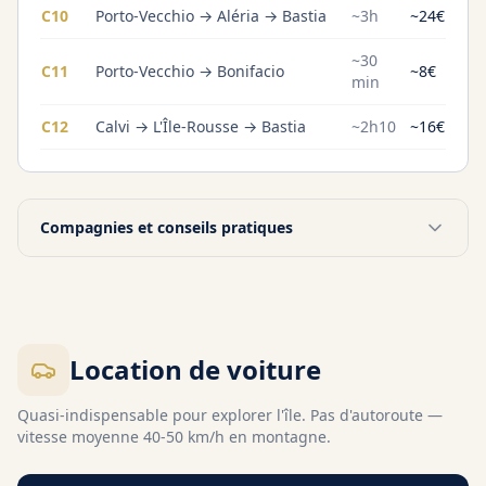
C10
Porto-Vecchio → Aléria → Bastia
~3h
~24€
~30
C11
Porto-Vecchio → Bonifacio
~8€
min
C12
Calvi → L'Île-Rousse → Bastia
~2h10
~16€
Compagnies et conseils pratiques
Location de voiture
Quasi-indispensable pour explorer l'île. Pas d'autoroute —
vitesse moyenne 40-50 km/h en montagne.