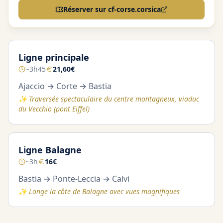
Réserver sur cf-corse.corsica
Ligne principale
~3h45
21,60€
Ajaccio → Corte → Bastia
✨
Traversée spectaculaire du centre montagneux, viaduc
du Vecchio (pont Eiffel)
Ligne Balagne
~3h
16€
Bastia → Ponte-Leccia → Calvi
✨
Longe la côte de Balagne avec vues magnifiques