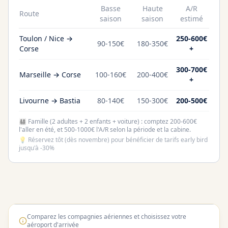
Basse
Haute
A/R
Route
saison
saison
estimé
Toulon / Nice →
250-600€
90-150€
180-350€
Corse
+
300-700€
Marseille → Corse
100-160€
200-400€
+
Livourne → Bastia
80-140€
150-300€
200-500€
👨‍👩‍👧‍👦 Famille (2 adultes + 2 enfants + voiture) : comptez 200-600€
l'aller en été, et 500-1000€ l'A/R selon la période et la cabine.
💡 Réservez tôt (dès novembre) pour bénéficier de tarifs early bird
jusqu'à -30%
Avion
Comparez les compagnies aériennes et choisissez votre
aéroport d'arrivée