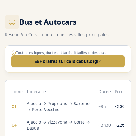
Bus et Autocars
Réseau Via Corsica pour relier les villes principales.
Toutes les lignes, durées et tarifs détaillés ci-dessous
Horaires sur corsicabus.org
Ligne
Itinéraire
Durée
Prix
Ajaccio → Propriano → Sartène
C1
~3h
~20€
→ Porto-Vecchio
Ajaccio → Vizzavona → Corte →
C4
~3h30
~22€
Bastia