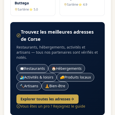
Buttega
Sartène
⭐
4.9
Sartène
⭐
5.0
Trouvez les meilleures adresses
de Corse
Restaurants, hébergements, activités et
artisans — tous nos partenaires sont vérifiés et
notés.
🍽️
Restaurants
🏠
Hébergements
🏄
Activités & loisirs
🧀
Produits locaux
🔨
Artisans
🧘
Bien-être
Explorer toutes les adresses
Vous êtes un pro ? Rejoignez le guide