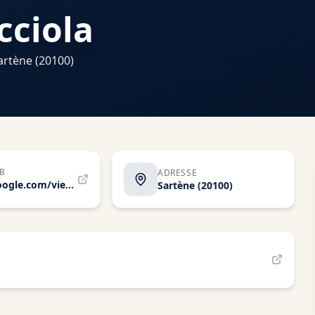
cciola
artène
(20100)
EB
ADRESSE
sites.google.com/view/la-bergerie-dacciola
Sartène
(20100)