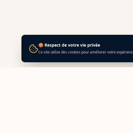
🍪 Respect de votre vie privée
Ce site utilise des cookies pour améliorer votre expérien
Best
In
Corsica
NAVIG
Nos adr
Le guide de référence des meilleurs
Prépare
partenaires locaux en Corse.
Découvrez des adresses authentiques
Compara
et des offres exclusives.
Distance