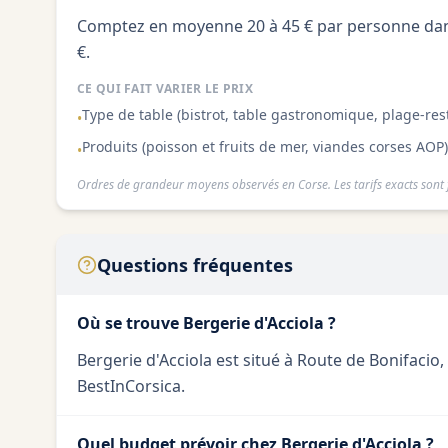
Comptez en moyenne 20 à 45 € par personne dans
€.
CE QUI FAIT VARIER LE PRIX
Type de table (bistrot, table gastronomique, plage-res
•
Produits (poisson et fruits de mer, viandes corses AOP)
•
Ordres de grandeur moyens observés en Corse. Les tarifs exacts sont f
Questions fréquentes
Où se trouve Bergerie d'Acciola ?
Bergerie d'Acciola est situé à Route de Bonifacio,
BestInCorsica.
Quel budget prévoir chez Bergerie d'Acciola ?