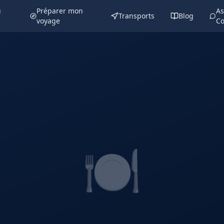
u
Préparer mon
As
Transports
Blog
voyage
Co
🍽️