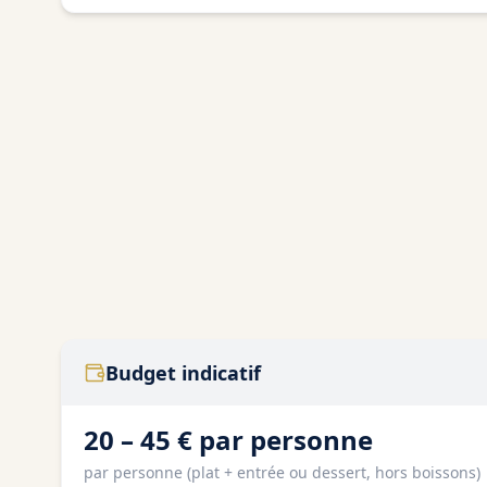
Budget indicatif
20 – 45 € par personne
par personne (plat + entrée ou dessert, hors boissons)