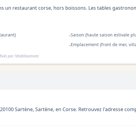
 un restaurant corse, hors boissons. Les tables gastron
taurant)
Saison (haute saison estivale pl
•
Emplacement (front de mer, villa
•
ixés par l'établissement.
 20100 Sartène, Sartène, en Corse. Retrouvez l'adresse complèt