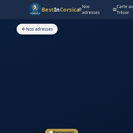
Nos
Carte a
Best
In
Corsica
adresses
Trésor
Nos adresses
🍽️
Restaurants