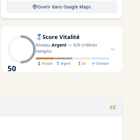
Ouvrir dans Google Maps
🥈
Score Vitalité
Niveau
Argent
—
6
/
9
critères
remplis
🥉
Bronze
🥈
Argent
🥇
Or
💎
Diamant
50
/100
€€