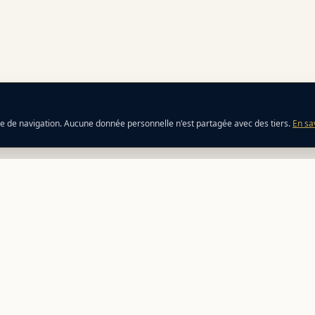
ce de navigation. Aucune donnée personnelle n'est partagée avec des tiers.
En sa
ATION
ÉCOSYSTÈME
esses
Perfect Host
r mon voyage
Facebook
teur de ferry
s & trajets