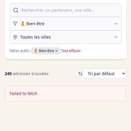
Filtres actifs :
🧘
Bien-être
Tout effacer
249
adresse
s
trouvée
s
Failed to fetch