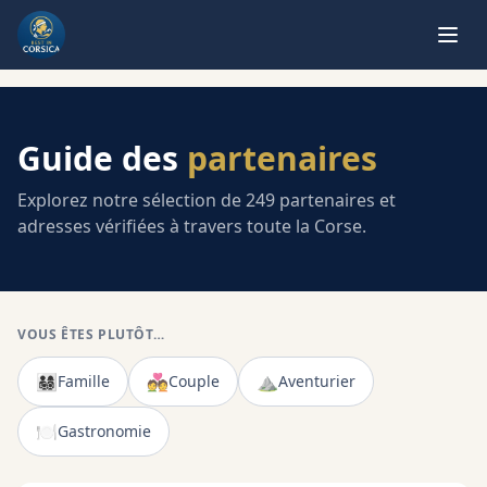
Guide des
partenaires
Explorez notre sélection de
249
partenaires et
adresses vérifiées à travers toute la Corse.
VOUS ÊTES PLUTÔT…
👨‍👩‍👧‍👦
💑
⛰️
Famille
Couple
Aventurier
🍽️
Gastronomie