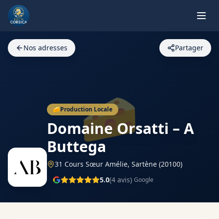
Nos adresses
Partager
🧀
🧀
Production Locale
Domaine Orsatti – A
Buttega
31 Cours Sœur Amélie,
Sartène
(20100)
5.0
(
4
avis)
Google