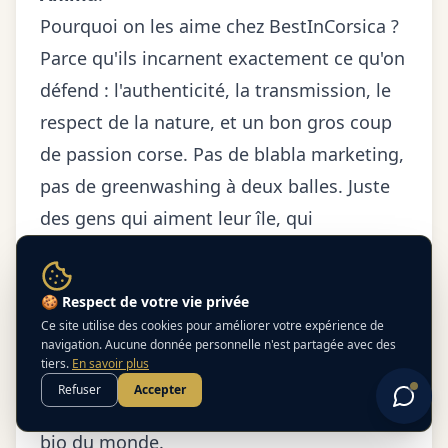
Pourquoi on les aime chez BestInCorsica ?
Parce qu'ils incarnent exactement ce qu'on
défend : l'authenticité, la transmission, le
respect de la nature, et un bon gros coup
de passion corse. Pas de blabla marketing,
pas de greenwashing à deux balles. Juste
des gens qui aiment leur île, qui
connaissent leur sujet, et qui ont envie de
partager.
Besoin d'un conseil ? 😊
🍪 Respect de votre vie privée
Et puis, avouez-le : c'est quand même la
Touriste ou professionnel, je peux vous guider
Ce site utilise des cookies pour améliorer votre expérience de
!
classe de pouvoir dire à vos potes
navigation. Aucune donnée personnelle n'est partagée avec des
tiers.
En savoir plus
parisiens que vous avez cueilli votre apéro
Refuser
Accepter
dans le maquis. Ça vaut tous les Monoprix
bio du monde.