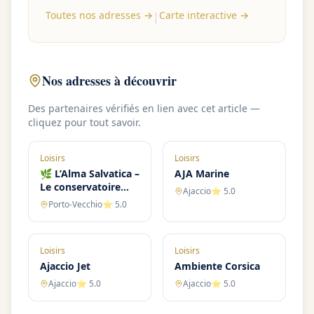
Toutes nos adresses →
Carte interactive →
|
Nos adresses à découvrir
Des partenaires vérifiés en lien avec cet article —
cliquez pour tout savoir.
Loisirs
Loisirs
🌿 L’Alma Salvatica –
AJA Marine
Le conservatoire
Ajaccio
⭐
5.0
amoureux des
Porto-Vecchio
⭐
5.0
plantes du maquis !
🌱
Loisirs
Loisirs
Ajaccio Jet
Ambiente Corsica
Ajaccio
⭐
5.0
Ajaccio
⭐
5.0