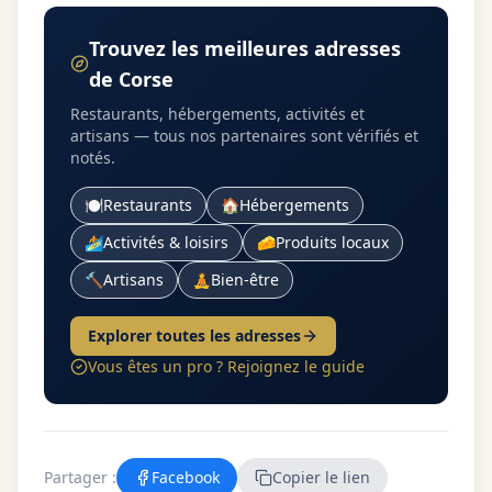
Trouvez les meilleures adresses
de Corse
Restaurants, hébergements, activités et
artisans — tous nos partenaires sont vérifiés et
notés.
🍽️
Restaurants
🏠
Hébergements
🏄
Activités & loisirs
🧀
Produits locaux
🔨
Artisans
🧘
Bien-être
Explorer toutes les adresses
Vous êtes un pro ? Rejoignez le guide
Partager :
Facebook
Copier le lien