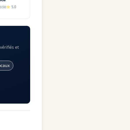
ccio
⭐
5.0
érifiés et
ocaux