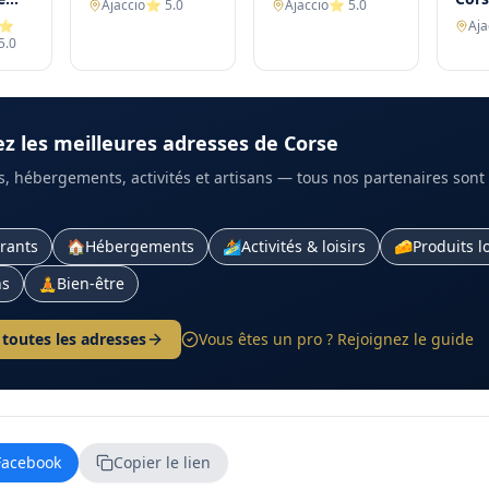
Ajaccio
⭐
5.0
Ajaccio
⭐
5.0
re
⭐
Aja
es
5.0
z les meilleures adresses de Corse
, hébergements, activités et artisans — tous nos partenaires sont v
rants
🏠
Hébergements
🏄
Activités & loisirs
🧀
Produits l
ns
🧘
Bien-être
 toutes les adresses
Vous êtes un pro ? Rejoignez le guide
Facebook
Copier le lien