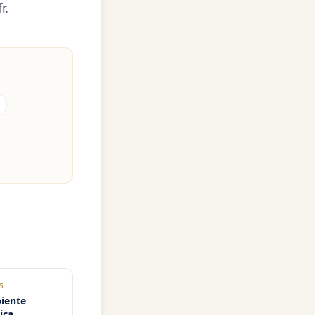
r
.
s
iente
ica