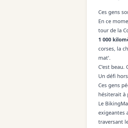
Ces gens son
En ce momen
tour de la 
1 000 kilom
corses, la c
mat'.
C'est beau. C
Un défi hor
Ces gens péd
hésiterait à
Le BikingMan
exigeantes 
traversant l