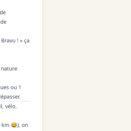
 de
 de
 Bravu ! » ça
 nature
ques ou 1
dépasser.
l, vélo,
0 km 😂), on