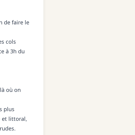
 de faire le
es cols
ute à 3h du
là où on
s plus
t littoral,
 rudes.