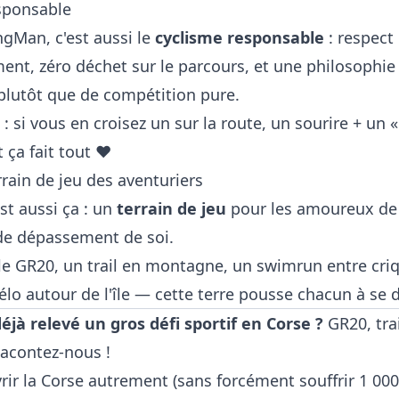
sponsable
ingMan, c'est aussi le
cyclisme responsable
: respect
ent, zéro déchet sur le parcours, et une philosophie
plutôt que de compétition pure.
: si vous en croisez un sur la route, un sourire + un «
 ça fait tout ❤️
rrain de jeu des aventuriers
est aussi ça : un
terrain de jeu
pour les amoureux de
de dépassement de soi.
 le GR20, un trail en montagne, un swimrun entre cri
lo autour de l'île — cette terre pousse chacun à se 
éjà relevé un gros défi sportif en Corse ?
GR20, trai
acontez-nous !
ir la Corse autrement (sans forcément souffrir 1 00