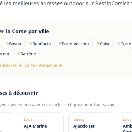
é les
meilleures adresses outdoor sur BestInCorsica.f
r la Corse par ville
Bastia
Bonifacio
Porto-Vecchio
Calvi
Corte
orent
Sartène
 adresses →
Carte interactive →
|
ses à découvrir
vérifiés en lien avec cet article — cliquez pour tout savoir.
Loisirs
Loisirs
Loisir
AJA Marine
Ajaccio Jet
Amb
e
Cors