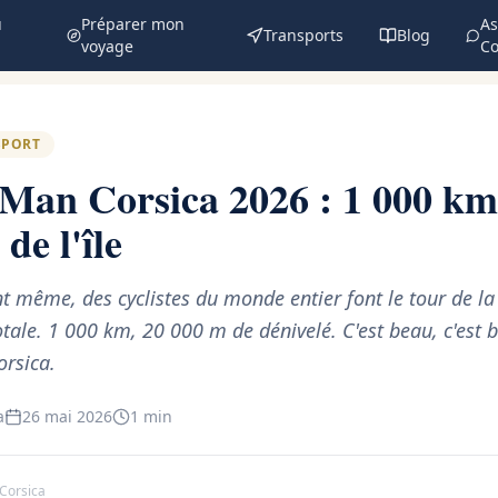
u
Préparer mon
As
Transports
Blog
voyage
Co
SPORT
Man Corsica 2026 : 1 000 km 
de l'île
 même, des cyclistes du monde entier font le tour de la
ale. 1 000 km, 20 000 m de dénivelé. C'est beau, c'est br
rsica.
a
26 mai 2026
1 min
Corsica