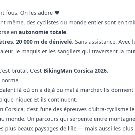
t fous. On les adore ❤️
t même, des cyclistes du monde entier sont en train
Corse en
autonomie totale
.
ètres. 20 000 m de dénivelé.
Sans assistance. Avec l
haleur, le maquis et les sangliers qui traversent la ro
'est brutal. C'est
BikingMan Corsica 2026
.
s norme
alent là où on a déjà du mal à marcher. Ils dorment 
 pique-niquer. Et ils continuent.
 Corsica, c'est l'une des épreuves d'ultra-cyclisme le
au monde. Un parcours qui serpente entre montagne e
es plus beaux paysages de l'île — mais aussi les plus