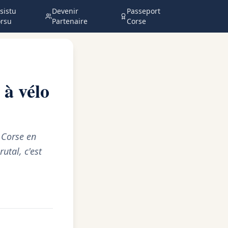
sistu
Devenir
Passeport
rsu
Partenaire
Corse
à vélo
 Corse en
utal, c'est