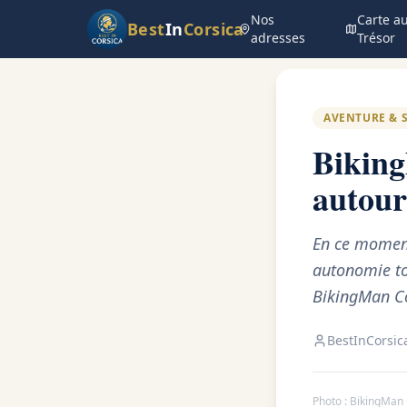
Nos
Carte a
Best
In
Corsica
adresses
Retour au blog
Trésor
AVENTURE & 
Biking
autour 
En ce moment
autonomie tot
BikingMan Co
BestInCorsic
Photo :
BikingMan 