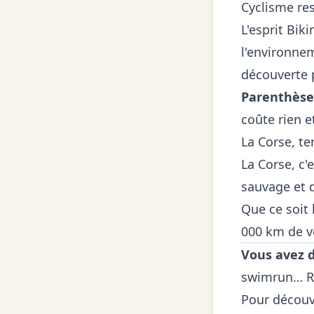
Cyclisme re
L'esprit Bik
l'environnem
découverte 
Parenthèse
coûte rien et
La Corse, te
La Corse, c'
sauvage et 
Que ce soit
000 km de vé
Vous avez d
swimrun… R
Pour découvr