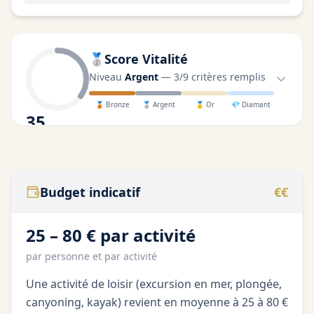
🥈
Score Vitalité
Niveau
Argent
—
3
/
9
critères remplis
🥉
Bronze
🥈
Argent
🥇
Or
💎
Diamant
35
/100
Budget indicatif
€€
25 – 80 € par activité
par personne et par activité
Une activité de loisir (excursion en mer, plongée,
canyoning, kayak) revient en moyenne à 25 à 80 €