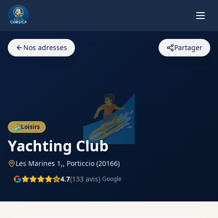
Nos adresses
Partager
🏄
🏄
Loisirs
Yachting Club
Les Marines 1,,
Porticcio
(20166)
4.7
(
133
avis)
Google