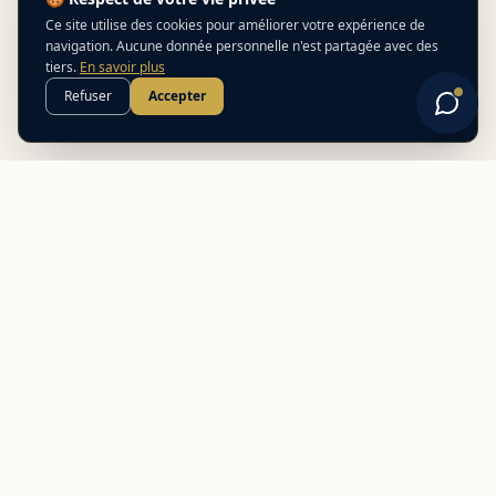
Ce site utilise des cookies pour améliorer votre expérience de
navigation. Aucune donnée personnelle n'est partagée avec des
tiers.
En savoir plus
Refuser
Accepter
Best
In
Corsica
Le guide de référence des meilleurs partenaires locaux en
Corse. Découvrez des adresses authentiques et des offres
exclusives.
NAVIGATION
Nos adresses
Préparer mon voyage