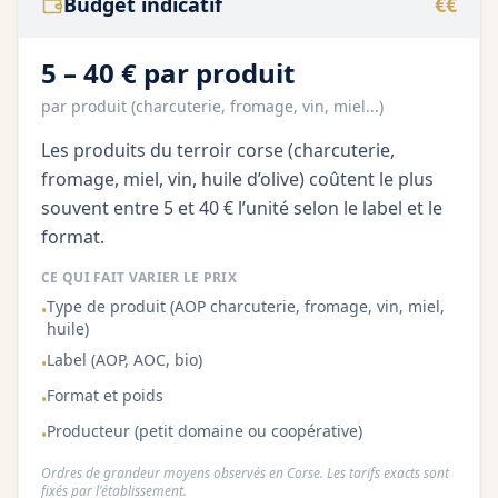
Budget indicatif
€€
5 – 40 € par produit
par produit (charcuterie, fromage, vin, miel...)
Les produits du terroir corse (charcuterie,
fromage, miel, vin, huile d’olive) coûtent le plus
souvent entre 5 et 40 € l’unité selon le label et le
format.
CE QUI FAIT VARIER LE PRIX
Type de produit (AOP charcuterie, fromage, vin, miel,
•
huile)
Label (AOP, AOC, bio)
•
Format et poids
•
Producteur (petit domaine ou coopérative)
•
Ordres de grandeur moyens observés en Corse. Les tarifs exacts sont
fixés par l'établissement.