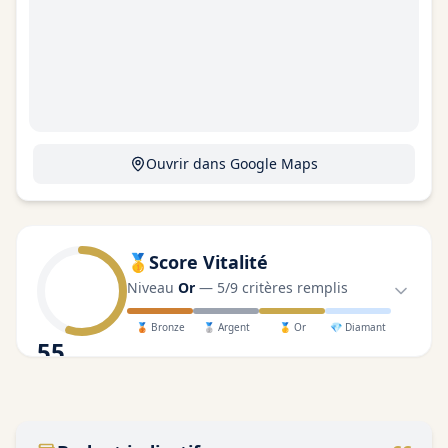
Ouvrir dans Google Maps
🥇
Score Vitalité
Niveau
Or
—
5
/
9
critères remplis
🥉
Bronze
🥈
Argent
🥇
Or
💎
Diamant
55
/100