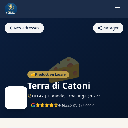
Nos adresses
Partager
🧀
🧀
Production Locale
Terra di Catoni
QFGG+JH Brando,
Erbalunga
(20222)
4.6
(
225
avis)
Google