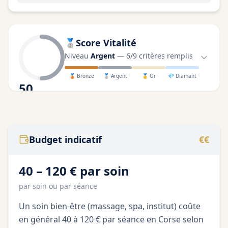
🥈
Score Vitalité
Niveau
Argent
—
6
/
9
critères remplis
🥉
Bronze
🥈
Argent
🥇
Or
💎
Diamant
50
/100
Budget indicatif
€€
40 – 120 € par soin
par soin ou par séance
Un soin bien-être (massage, spa, institut) coûte
en général 40 à 120 € par séance en Corse selon