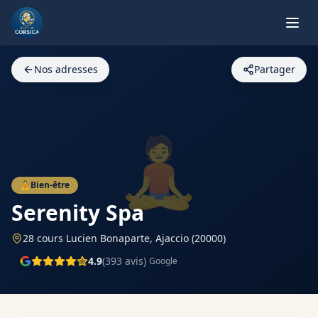
Nos adresses
Partager
🧘
🧘
Bien-être
Serenity Spa
28 cours Lucien Bonaparte,
Ajaccio
(20000)
4.9
(
393
avis)
Google