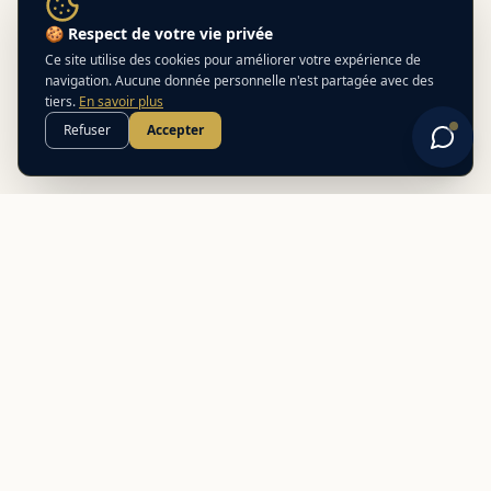
🍪 Respect de votre vie privée
Ce site utilise des cookies pour améliorer votre expérience de
navigation. Aucune donnée personnelle n'est partagée avec des
tiers.
En savoir plus
Refuser
Accepter
Best
In
Corsica
Le guide de référence des meilleurs partenaires locaux en
Corse. Découvrez des adresses authentiques et des offres
exclusives.
NAVIGATION
Nos adresses