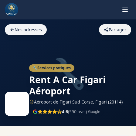
Nos adresses
Partager
🔧
🔧
Services pratiques
Rent A Car Figari
Aéroport
Aéroport de Figari Sud Corse,
Figari
(20114)
4.6
(
590
avis)
Google