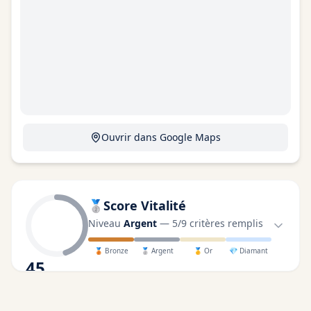
Ouvrir dans Google Maps
🥈
Score Vitalité
Niveau
Argent
—
5
/
9
critères remplis
🥉
Bronze
🥈
Argent
🥇
Or
💎
Diamant
45
/100