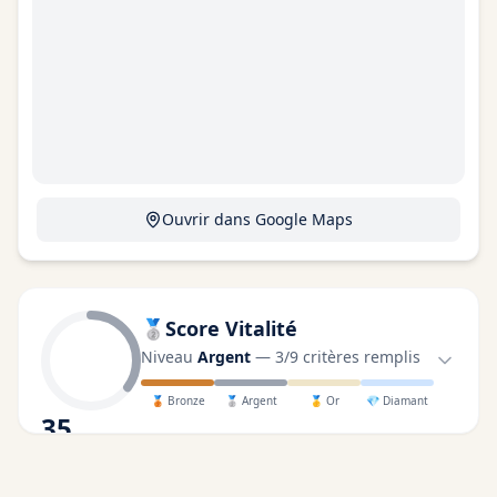
Ouvrir dans Google Maps
🥈
Score Vitalité
Niveau
Argent
—
3
/
9
critères remplis
🥉
Bronze
🥈
Argent
🥇
Or
💎
Diamant
35
/100