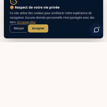
🍪 Respect de votre vie privée
Ce site utilise des cookies pour améliorer votre expérience de
navigation. Aucune donnée personnelle n'est partagée avec des
tiers.
En savoir plus
Refuser
Accepter
Best
In
Corsica
Le guide de référence des meilleurs partenaires locaux en
Corse. Découvrez des adresses authentiques et des offres
exclusives.
NAVIGATION
Nos adresses