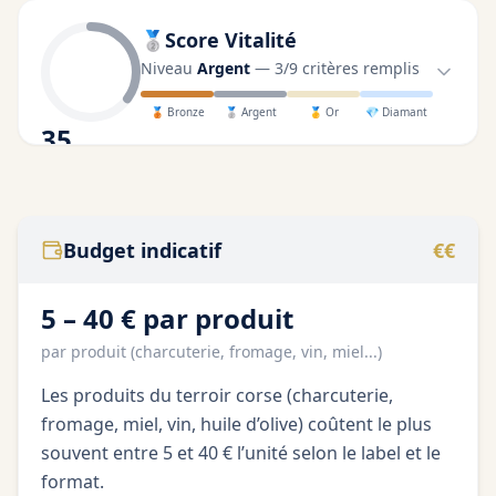
🥈
Score Vitalité
Niveau
Argent
—
3
/
9
critères remplis
🥉
Bronze
🥈
Argent
🥇
Or
💎
Diamant
35
/100
Budget indicatif
€€
5 – 40 € par produit
par produit (charcuterie, fromage, vin, miel...)
Les produits du terroir corse (charcuterie,
fromage, miel, vin, huile d’olive) coûtent le plus
souvent entre 5 et 40 € l’unité selon le label et le
format.