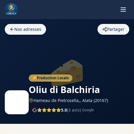
Nos adresses
Partager
🧀
🧀
Production Locale
Oliu di Balchiria
Hameau de Pietrosella,,
Alata
(20167)
5.0
(
3
avis)
Google