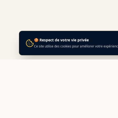
🍪 Respect de votre vie privée
Ce site utilise des cookies pour améliorer votre expérien
Best
In
Corsica
NAVIG
Nos adr
Le guide de référence des meilleurs
Prépare
partenaires locaux en Corse.
Découvrez des adresses authentiques
Compara
et des offres exclusives.
Distance