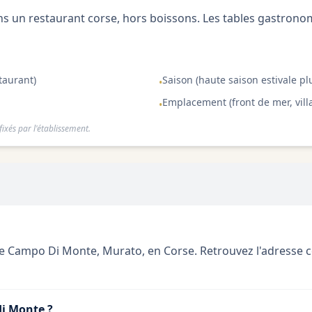
 un restaurant corse, hors boissons. Les tables gastron
taurant)
Saison (haute saison estivale pl
•
Emplacement (front de mer, villa
•
ixés par l'établissement.
Campo Di Monte, Murato, en Corse. Retrouvez l'adresse compl
di Monte ?