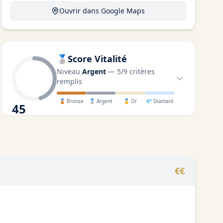
Ouvrir dans Google Maps
🥈
Score Vitalité
Niveau
Argent
—
5
/
9
critères
remplis
🥉
Bronze
🥈
Argent
🥇
Or
💎
Diamant
45
/100
€€