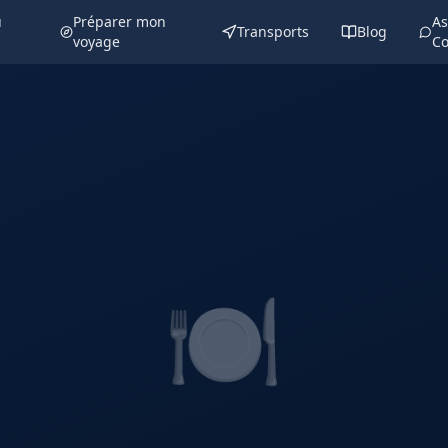
u
Préparer mon
As
Transports
Blog
voyage
Co
🍽️