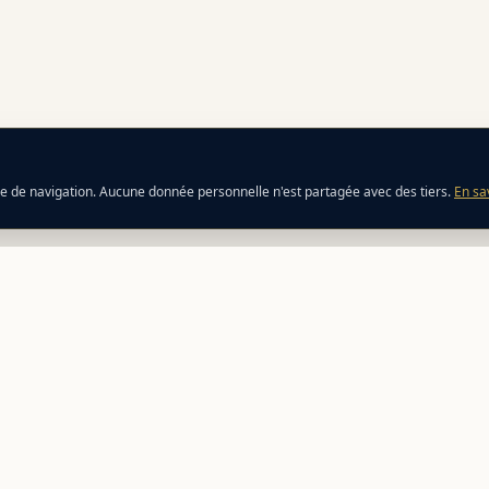
ce de navigation. Aucune donnée personnelle n'est partagée avec des tiers.
En sa
ATION
ÉCOSYSTÈME
esses
Perfect Host
r mon voyage
Facebook
teur de ferry
s & trajets