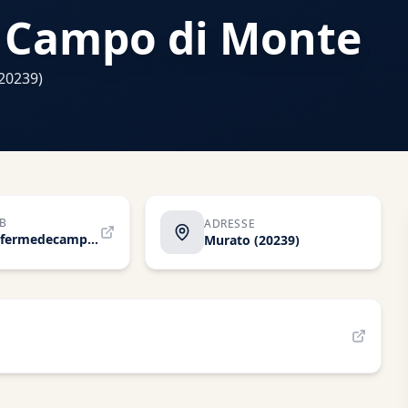
 Campo di Monte
20239)
EB
ADRESSE
www.lafermedecampodimonte.fr
Murato
(20239)