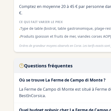
Comptez en moyenne 20 à 45 € par personne dans
€.
CE QUI FAIT VARIER LE PRIX
Type de table (bistrot, table gastronomique, plage-res
•
Produits (poisson et fruits de mer, viandes corses AOP)
•
Ordres de grandeur moyens observés en Corse. Les tarifs exacts sont f
Questions fréquentes
Où se trouve La Ferme de Campo di Monte ?
La Ferme de Campo di Monte est situé à Ferme de 
BestInCorsica.
Quel budget prévoir chez La Ferme de Campo 