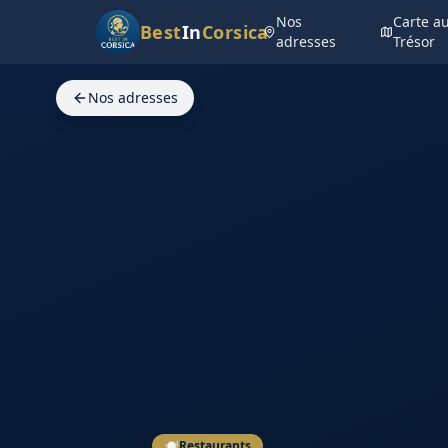
Nos
Carte a
Best
In
Corsica
adresses
Trésor
Nos adresses
🍽️
Restaurants