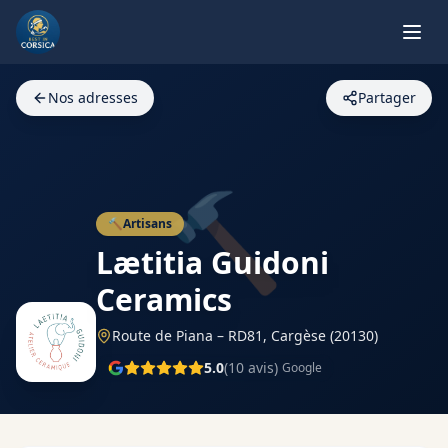
Nos adresses
Partager
🔨
🔨
Artisans
Lætitia Guidoni
Ceramics
Route de Piana – RD81,
Cargèse
(20130)
5.0
(
10
avis)
Google