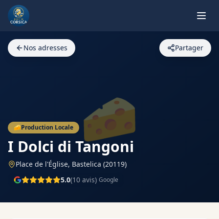
Nos adresses
Partager
🧀
🧀
Production Locale
I Dolci di Tangoni
Place de l'Église,
Bastelica
(20119)
5.0
(
10
avis)
Google