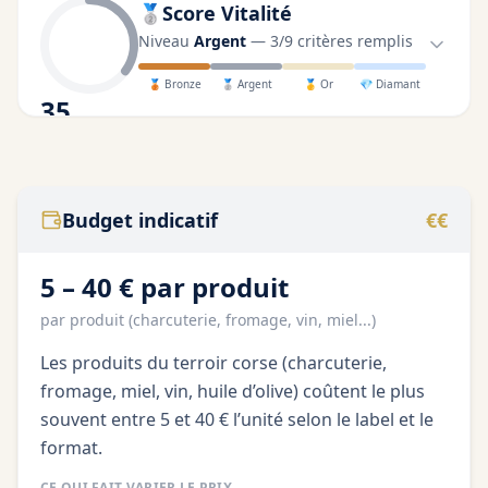
🥈
Score Vitalité
Niveau
Argent
—
3
/
9
critères remplis
🥉
Bronze
🥈
Argent
🥇
Or
💎
Diamant
35
/100
Budget indicatif
€€
5 – 40 € par produit
par produit (charcuterie, fromage, vin, miel...)
Les produits du terroir corse (charcuterie,
fromage, miel, vin, huile d’olive) coûtent le plus
souvent entre 5 et 40 € l’unité selon le label et le
format.
CE QUI FAIT VARIER LE PRIX