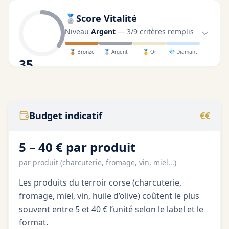
🥈
Score Vitalité
Niveau
Argent
—
3
/
9
critères remplis
🥉
Bronze
🥈
Argent
🥇
Or
💎
Diamant
35
/100
Budget indicatif
€€
5 – 40 € par produit
par produit (charcuterie, fromage, vin, miel...)
Les produits du terroir corse (charcuterie,
fromage, miel, vin, huile d’olive) coûtent le plus
souvent entre 5 et 40 € l’unité selon le label et le
format.