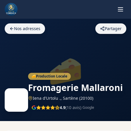
Nos adresses
Partager
🧀
🧀
Production Locale
Fromagerie Mallaroni
Iena d’Urtolu .,
Sartène
(20100)
4.9
(
10
avis)
Google