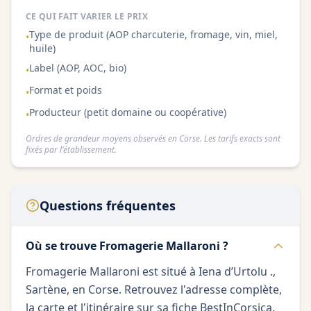
CE QUI FAIT VARIER LE PRIX
Type de produit (AOP charcuterie, fromage, vin, miel,
•
huile)
Label (AOP, AOC, bio)
•
Format et poids
•
Producteur (petit domaine ou coopérative)
•
Ordres de grandeur moyens observés en Corse. Les tarifs exacts sont
fixés par l'établissement.
Questions fréquentes
Où se trouve Fromagerie Mallaroni ?
Fromagerie Mallaroni est situé à Iena d’Urtolu .,
Sartène, en Corse. Retrouvez l'adresse complète,
la carte et l'itinéraire sur sa fiche BestInCorsica.