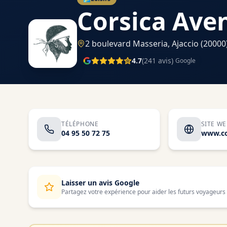
Corsica Ave
2 boulevard Masseria,
Ajaccio
(20000
4.7
(
241
avis)
Google
TÉLÉPHONE
SITE W
04 95 50 72 75
Laisser un avis Google
Partagez votre expérience pour aider les futurs voyageurs