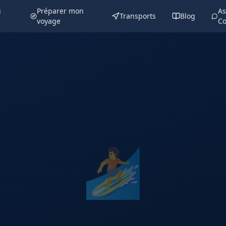
u
Préparer mon
As
Transports
Blog
voyage
Co
🏄