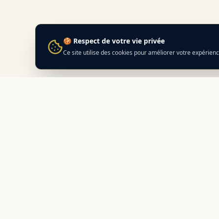
🍪 Respect de votre vie privée
Ce site utilise des cookies pour améliorer votre expérien
Best
In
Corsica
NAVIG
Nos adr
Le guide de référence des meilleurs
Prépare
partenaires locaux en Corse.
Découvrez des adresses authentiques
Compara
et des offres exclusives.
Distance
Calcula
Itinérai