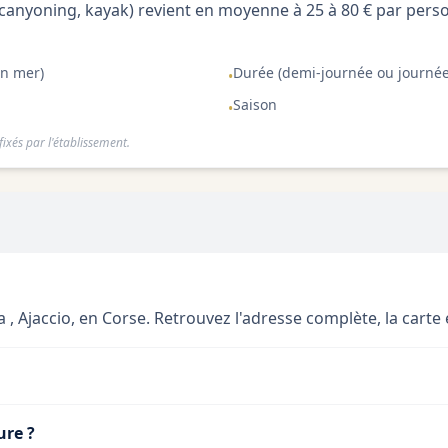
, canyoning, kayak) revient en moyenne à 25 à 80 € par perso
en mer)
Durée (demi-journée ou journé
•
Saison
•
ixés par l'établissement.
, Ajaccio, en Corse. Retrouvez l'adresse complète, la carte et
ure ?