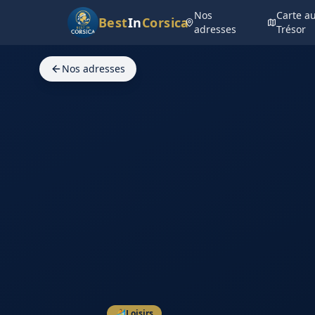
Nos
Carte a
Best
In
Corsica
adresses
Trésor
Nos adresses
🏄
Loisirs