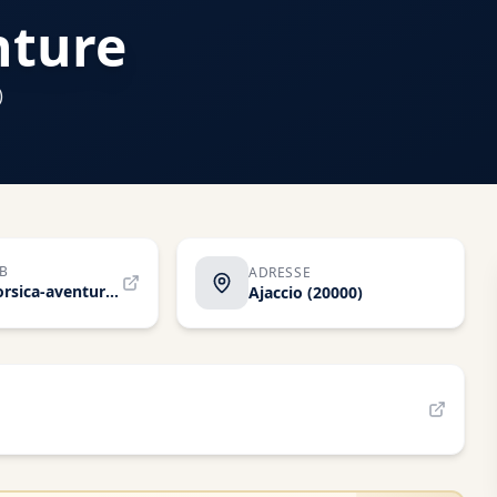
nture
)
EB
ADRESSE
www.corsica-aventure.com
Ajaccio
(20000)