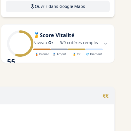
Ouvrir dans Google Maps
🥇
Score Vitalité
Niveau
Or
—
5
/
9
critères remplis
🥉
Bronze
🥈
Argent
🥇
Or
💎
Diamant
55
/100
€€