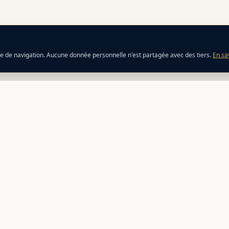
ce de navigation. Aucune donnée personnelle n'est partagée avec des tiers.
En sa
ATION
ÉCOSYSTÈME
esses
Perfect Host
r mon voyage
Facebook
teur de ferry
s & trajets
teur de budget
res de road trip