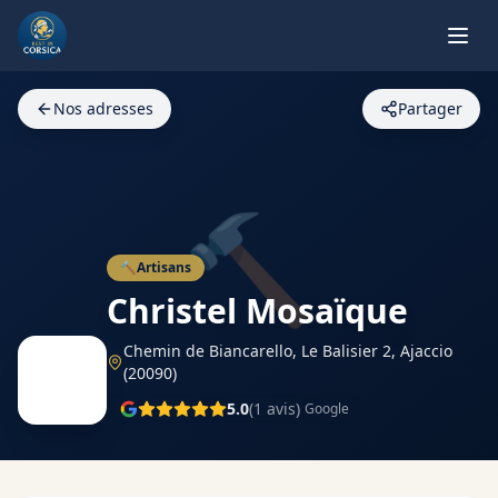
Nos adresses
Partager
🔨
🔨
Artisans
Christel Mosaïque
Chemin de Biancarello, Le Balisier 2,
Ajaccio
(20090)
5.0
(
1
avis)
Google