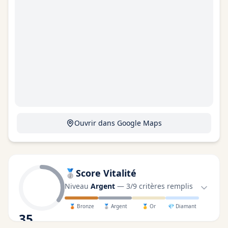
Ouvrir dans Google Maps
🥈
Score Vitalité
Niveau
Argent
—
3
/
9
critères remplis
🥉
Bronze
🥈
Argent
🥇
Or
💎
Diamant
35