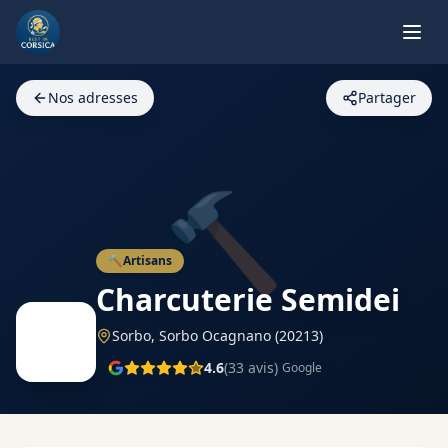
Nos adresses
Partager
🔨
🔨
Artisans
Charcuterie Semidei
Sorbo,
Sorbo Ocagnano
(20213)
4.6
(
33
avis)
Google