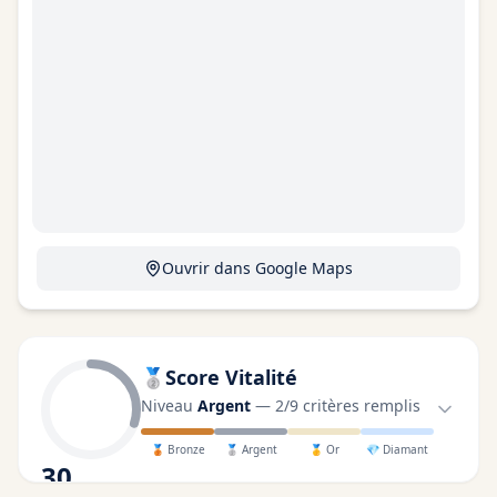
Ouvrir dans Google Maps
🥈
Score Vitalité
Niveau
Argent
—
2
/
9
critères remplis
🥉
Bronze
🥈
Argent
🥇
Or
💎
Diamant
30