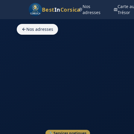
Nos
Carte a
Best
In
Corsica
adresses
Trésor
Nos adresses
🔧
Services pratiques