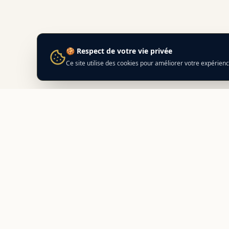
🍪 Respect de votre vie privée
Ce site utilise des cookies pour améliorer votre expérien
Best
In
Corsica
NAVIG
Nos adr
Le guide de référence des meilleurs
Prépare
partenaires locaux en Corse.
Découvrez des adresses authentiques
Compara
et des offres exclusives.
Distance
Calcula
Itinérai