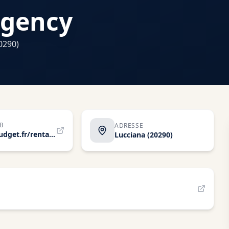
Agency
0290)
EB
ADRESSE
www.budget.fr/rental-locations/location-voiture-bastia-aeroport
Lucciana
(20290)