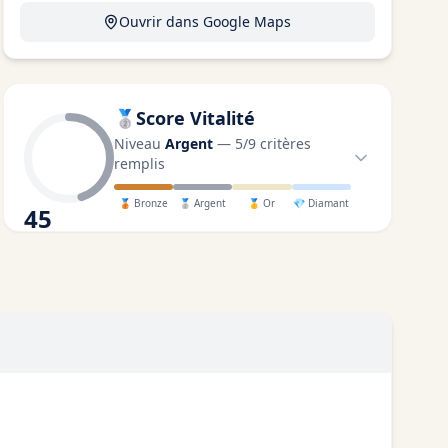
Ouvrir dans Google Maps
🥈
Score Vitalité
Niveau
Argent
—
5
/
9
critères
remplis
🥉
Bronze
🥈
Argent
🥇
Or
💎
Diamant
45
/100