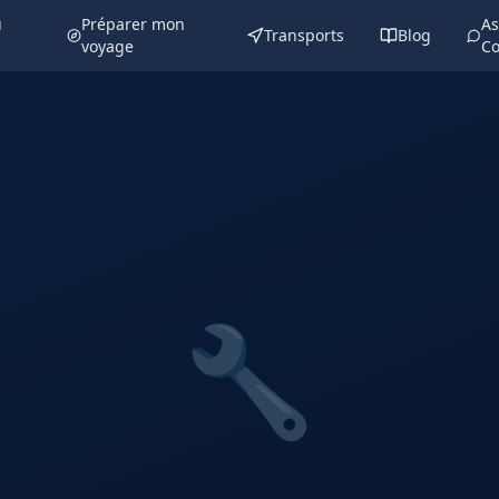
u
Préparer mon
As
Transports
Blog
voyage
Co
🔧