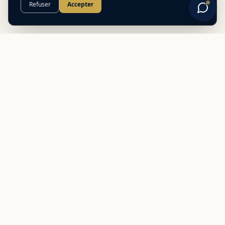
Refuser
Accepter
Best
In
Corsica
Le guide de référence des meilleurs partenaires locaux en
Corse. Découvrez des adresses authentiques et des offres
exclusives.
NAVIGATION
Nos adresses
Préparer mon voyage
Comparateur de ferry
Distances & trajets