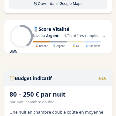
Ouvrir dans Google Maps
🥈
Score Vitalité
Niveau
Argent
—
4
/
9
critères remplis
🥉
Bronze
🥈
Argent
🥇
Or
💎
Diamant
40
/100
Budget indicatif
€€€
80 – 250 € par nuit
par nuit (chambre double)
Une nuit en chambre double coûte en moyenne