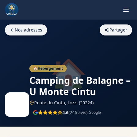
Nos adresses
Partager
🏠
🏠
Hébergement
Camping de Balagne –
U Monte Cintu
Route du Cintu,
Lozzi
(20224)
4.6
(
246
avis)
Google