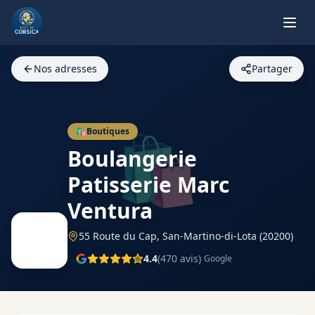
Nos adresses
Partager
🛍️
🛍️
Boutiques
Boulangerie
Patisserie Marc
Ventura
55 Route du Cap,
San-Martino-di-Lota
(20200)
4.4
(
470
avis)
Google