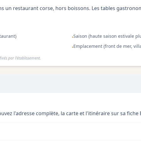
 un restaurant corse, hors boissons. Les tables gastron
taurant)
Saison (haute saison estivale pl
•
Emplacement (front de mer, villa
•
ixés par l'établissement.
vez l'adresse complète, la carte et l'itinéraire sur sa fiche