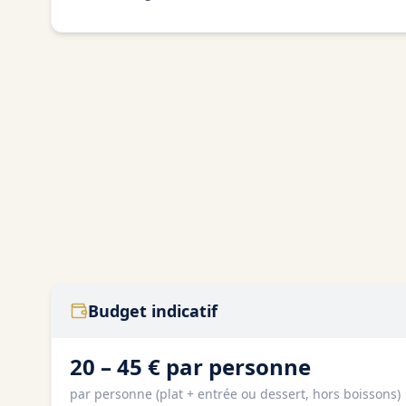
Budget indicatif
20 – 45 € par personne
par personne (plat + entrée ou dessert, hors boissons)