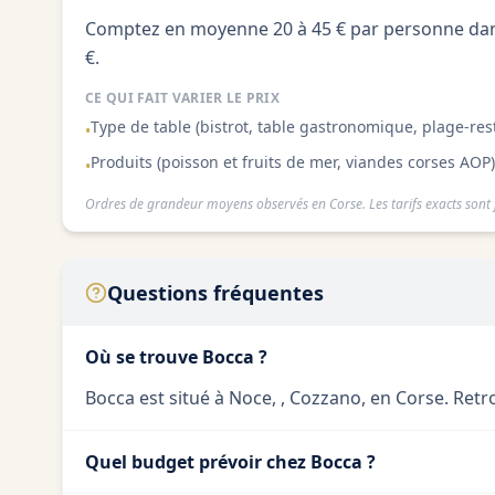
Comptez en moyenne 20 à 45 € par personne dans
€.
CE QUI FAIT VARIER LE PRIX
Type de table (bistrot, table gastronomique, plage-res
•
Produits (poisson et fruits de mer, viandes corses AOP)
•
Ordres de grandeur moyens observés en Corse. Les tarifs exacts sont f
Questions fréquentes
Où se trouve Bocca ?
Bocca est situé à Noce, , Cozzano, en Corse. Retrou
Quel budget prévoir chez Bocca ?