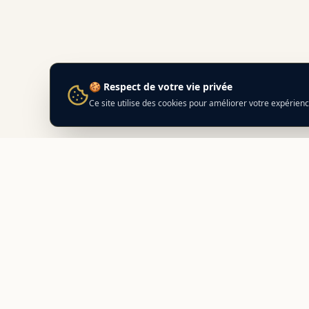
🍪 Respect de votre vie privée
Ce site utilise des cookies pour améliorer votre expérien
Best
In
Corsica
NAVIG
Nos adr
Le guide de référence des meilleurs
Prépare
partenaires locaux en Corse.
Découvrez des adresses authentiques
Compara
et des offres exclusives.
Distance
Calcula