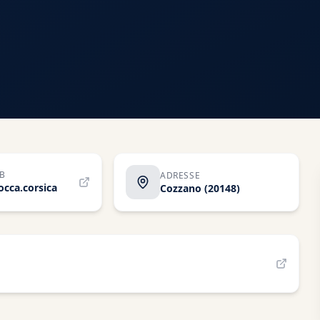
EB
ADRESSE
cca.corsica
Cozzano
(20148)