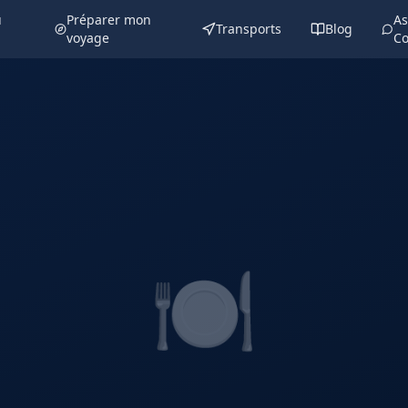
u
Préparer mon
As
Transports
Blog
voyage
Co
🍽️