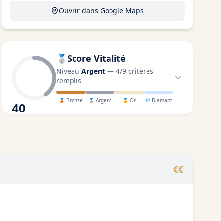
Ouvrir dans Google Maps
🥈
Score Vitalité
Niveau
Argent
—
4
/
9
critères
remplis
🥉
Bronze
🥈
Argent
🥇
Or
💎
Diamant
40
/100
€€