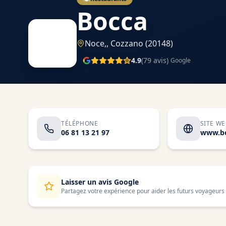
Bocca
Noce,,
Cozzano
(20148)
4.9
(
79
avis)
Google
TÉLÉPHONE
SITE W
06 81 13 21 97
www.bo
Laisser un avis Google
Partagez votre expérience pour aider les futurs voyageurs