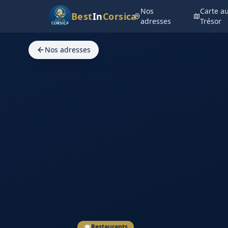
Nos
Carte a
Best
In
Corsica
adresses
Trésor
Nos adresses
🍽️
Restaurants