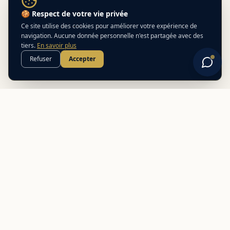
🍪 Respect de votre vie privée
Ce site utilise des cookies pour améliorer votre expérience de
navigation. Aucune donnée personnelle n'est partagée avec des
tiers.
En savoir plus
Refuser
Accepter
Best
In
Corsica
Le guide de référence des meilleurs partenaires locaux en
Corse. Découvrez des adresses authentiques et des offres
exclusives.
NAVIGATION
Nos adresses