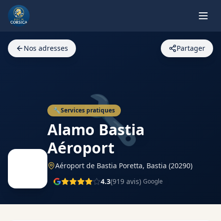
Nos adresses
Partager
🔧
🔧
Services pratiques
Alamo Bastia
Aéroport
Aéroport de Bastia Poretta,
Bastia
(20290)
4.3
(
919
avis)
Google