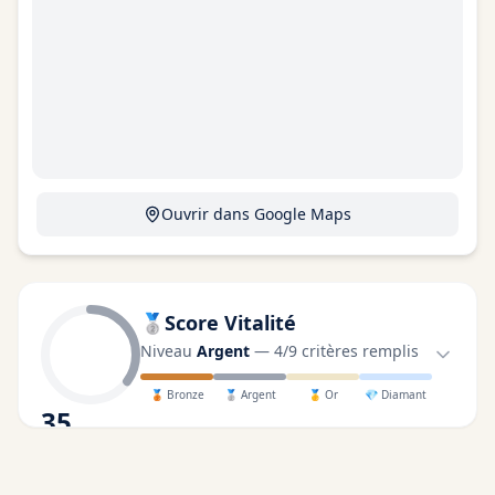
Ouvrir dans Google Maps
🥈
Score Vitalité
Niveau
Argent
—
4
/
9
critères remplis
🥉
Bronze
🥈
Argent
🥇
Or
💎
Diamant
35
/100