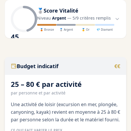
🥈
Score Vitalité
Niveau
Argent
—
5
/
9
critères remplis
🥉
Bronze
🥈
Argent
🥇
Or
💎
Diamant
45
/100
Budget indicatif
€€
25 – 80 € par activité
par personne et par activité
Une activité de loisir (excursion en mer, plongée,
canyoning, kayak) revient en moyenne à 25 à 80 €
par personne selon la durée et le matériel fourni.
CE QUI FAIT VARIER LE PRIX