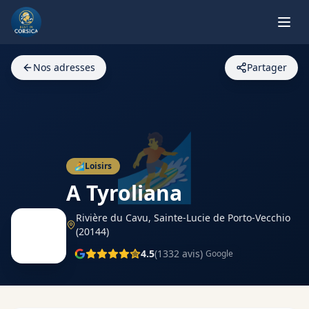
Nos adresses
Partager
🏄
🏄
Loisirs
A Tyroliana
Rivière du Cavu,
Sainte-Lucie de Porto-Vecchio
(20144)
4.5
(
1332
avis)
Google