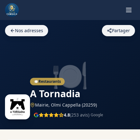
Nos adresses
Partager
🍽️
🍽️
Restaurants
A Tornadia
Mairie,
Olmi Cappella
(20259)
4.8
(
253
avis)
Google