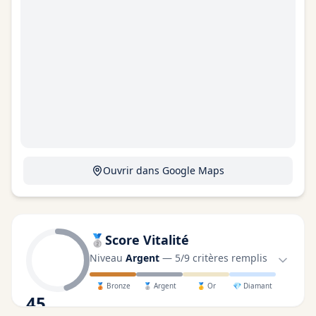
Ouvrir dans Google Maps
🥈
Score Vitalité
Niveau
Argent
—
5
/
9
critères remplis
🥉
Bronze
🥈
Argent
🥇
Or
💎
Diamant
45