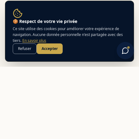
🍪 Respect de votre vie privée
Ce site utilise des cookies pour améliorer votre expérience de
navigation. Aucune donnée personnelle n'est partagée avec des
tiers.
En savoir plus
Refuser
Accepter
Best
In
Corsica
Le guide de référence des meilleurs partenaires locaux en
Corse. Découvrez des adresses authentiques et des offres
exclusives.
NAVIGATION