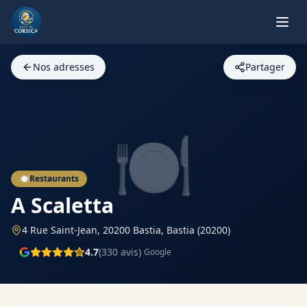
Nos adresses
Partager
🍽️
🍽️
Restaurants
A Scaletta
4 Rue Saint-Jean, 20200 Bastia,
Bastia
(20200)
4.7
(
330
avis)
Google