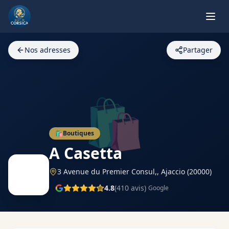
Nos adresses
Partager
🛍️
🛍️
Boutiques
A Casetta
3 Avenue du Premier Consul,,
Ajaccio
(20000)
4.8
(
410
avis)
Google