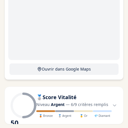
Ouvrir dans Google Maps
🥈
Score Vitalité
Niveau
Argent
—
6
/
9
critères remplis
🥉
Bronze
🥈
Argent
🥇
Or
💎
Diamant
50