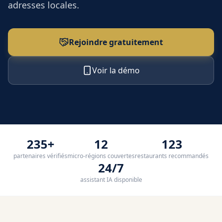
adresses locales.
Rejoindre gratuitement
Voir la démo
235+
12
123
partenaires vérifiés
micro-régions couvertes
restaurants recommandés
24/7
assistant IA disponible