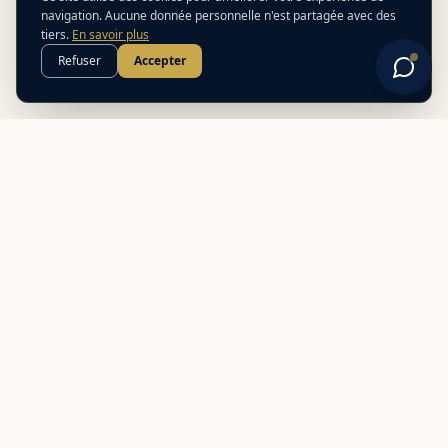
navigation. Aucune donnée personnelle n'est partagée avec des
tiers.
En savoir plus
Refuser
Accepter
Best
In
Corsica
Le guide de référence des meilleurs partenaires locaux en
Corse. Découvrez des adresses authentiques et des offres
exclusives.
NAVIGATION
Nos adresses
Préparer mon voyage
Comparateur de ferry